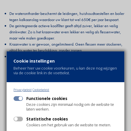
De waterontharder beschermt de leidingen, huishoudtoestellen en boiler
tegen kalkaanslag waardoor uw klant tot wel 650€ per jaar bespaart.
De geïntegreerde actieve koolfilter geeft altijd zuiver, lekker en veilig
drinkwater. Zo is het kraanwater even lekker en veilig als flessenwater,
maar vele malen goedkoper.
Kraanwater is er gewoon, ongelimiteerd. Geen flessen meer stockeren,
altijd fris water ter beschikking, zonder zorgen.
Geen plastic afval meer, geen PMD-zakken meer nodig.
Cookie instellingen
Beheer hier uw cookie voorkeuren, u kan deze nog wijzigen
via de cookie link in de voettekst.
Privacybeleid
Cookiebeleid
Functionele cookies
Deze cookies zijn minimaal nodig om de website te
laten werken.
Statistische cookies
Cookies om het gebruik van de website te meten.