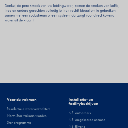
Dankzij de pure smaak van uw leidingwater, komen de smaken van koffie,
thee en andere gerechten volledig tot hun recht! Ideaal om te gebruiken
samen met een sodastream of een systeem dat zorgt voor direct kokend
water uit de kraan!
Installateurs
Voor de vakman
Facility
Installatie- en
facilitybedrijven
Residentiële waterverzachters
NSI ontharders
North Star vakman worden
NSI omgekeerde osmose
Star programma
NSI filtratie