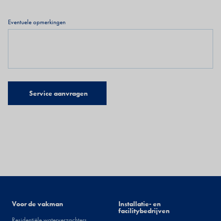
Eventuele opmerkingen
Installateurs
Voor de vakman
Facility
Installatie- en
facilitybedrijven
Residentiële waterverzachters