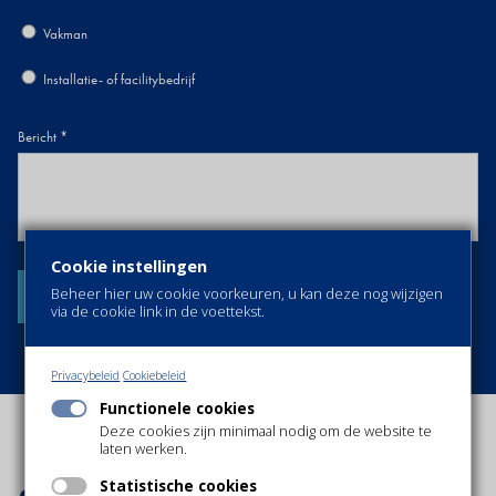
Vakman
Installatie- of facilitybedrijf
Bericht
Cookie instellingen
Beheer hier uw cookie voorkeuren, u kan deze nog wijzigen
via de cookie link in de voettekst.
Privacybeleid
Cookiebeleid
Functionele cookies
Deze cookies zijn minimaal nodig om de website te
laten werken.
Statistische cookies