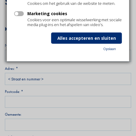
Service aanvragen
Cookies om het gebruik van de website te meten.
Marketing cookies
Cookies voor een optimale wisselwerking met sociale
media plug-ins en het afspelen van video’s.
Klantgegevens:
Alles accepteren en sluiten
Naam:
Opslaan
Adres:
Postcode:
Gemeente: