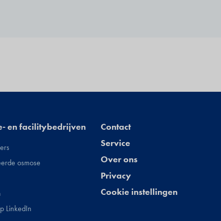
e- en facilitybedrijven
Footer
Contact
Service
ers
Over ons
erde osmose
Privacy
Cookie instellingen
n
op LinkedIn