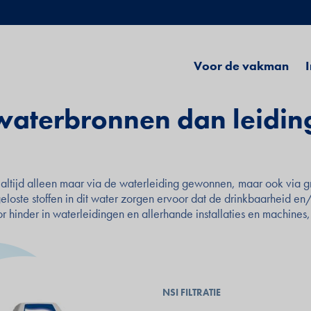
Main
Voor de vakman
I
navigation
waterbronnen dan leiding
et altijd alleen maar via de waterleiding gewonnen, maar ook via
loste stoffen in dit water zorgen ervoor dat de drinkbaarheid en
hinder in waterleidingen en allerhande installaties en machines,
NSI FILTRATIE