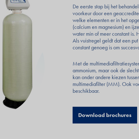
De eerste stap bij het behande
voorkeur door een geaccreditee
welke elementen er in het opg
(calcium en magnesium) en ijze
water min of meer constant is. 
Als vuistregel geldt dat een pu
constant genoeg is om succesv
Met de multimediafiltratiesyst
ammonium, maar ook de slechte g
kan onder andere kiezen tussen
multimediafilter (MM). Ook voo
beschikbaar.
Download brochures