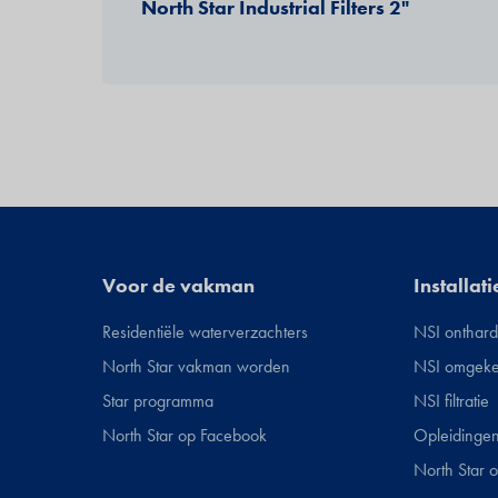
North Star Industrial Filters 2"
Installateurs
Voor de vakman
Facility
Installati
Residentiële waterverzachters
NSI onthard
North Star vakman worden
NSI omgeke
Star programma
NSI filtratie
North Star op Facebook
Opleidinge
North Star 