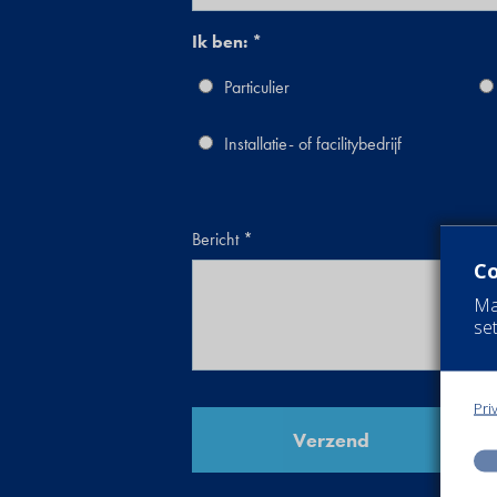
Ik ben:
Particulier
Installatie- of facilitybedrijf
Bericht
Co
Ma
set
Pri