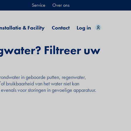
Service
Over ons
nstallatie & Facility
Contact
Log in
water? Filtreer uw
 grondwater in geboorde putten, regenwater,
/of bruikbaarheid van het water niet kan
 evenals voor storingen in gevoelige apparatuur.