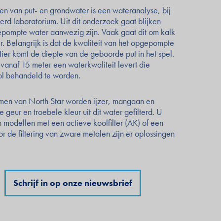
len van put- en grondwater is een wateranalyse, bij
rd laboratorium. Uit dit onderzoek gaat blijken
epompte water aanwezig zijn. Vaak gaat dit om kalk
r. Belangrijk is dat de kwaliteit van het opgepompte
Hier komt de diepte van de geboorde put in het spel.
t vanaf 15 meter een waterkwaliteit levert die
ol behandeld te worden.
emen van North Star worden ijzer, mangaan en
eur en troebele kleur uit dit water gefilterd. U
 modellen met een actieve koolfilter (AK) of een
r de filtering van zware metalen zijn er oplossingen
Schrijf in op onze nieuwsbrief