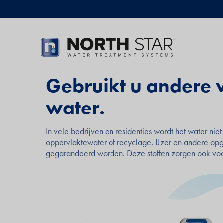
Skip
Secundair
to
menu
main
content
Gebruikt u andere 
water.
In vele bedrijven en residenties wordt het water ni
oppervlaktewater of recyclage. IJzer en andere opge
gegarandeerd worden. Deze stoffen zorgen ook voor 