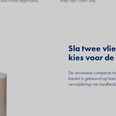
 riool wordt afgevoerd.
klep van North Star.
Sla twee vli
kies voor de 
De universele compacte tot
toestel is gebouwd op bas
verwijdering van hardheid