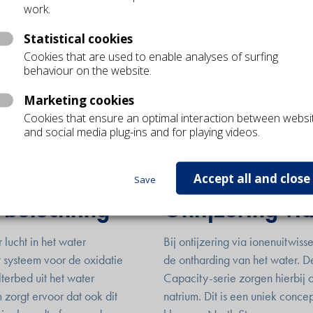
work.
Statistical cookies
Cookies that are used to enable analyses of surfing
behaviour on the website.
eurhinder vermijden? On
Marketing cookies
Cookies that ensure an optimal interaction between websi
l van België ook te veel ijzer in het water. Een te hoog ijzergehalt
and social media plug-ins and for playing videos.
frastructuur, tot een verminderd rendement van warmtewisselaars, 
n uw water onder controle wordt gehouden. North Star ontwikkelde 
Accept all and close
Save
a beluchting
Ontijzering vi
 lucht in het water
Bij ontijzering via ionenuitwiss
t systeem voor de oxidatie
de ontharding van het water. 
lterbed uit het water
Capacity-serie zorgen hierbij o
 zorgt ervoor dat ook dit
natrium. Dit is een uniek conce